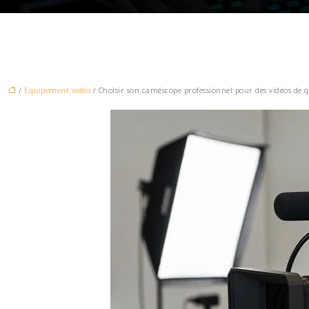
/
Equipement vidéo
/ Choisir son caméscope professionnel pour des vidéos de q