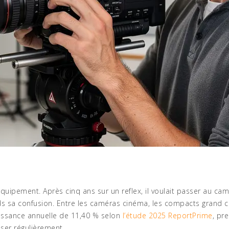
uipement. Après cinq ans sur un reflex, il voulait passer au cam
s sa confusion. Entre les caméras cinéma, les compacts grand capte
issance annuelle de 11,40 % selon
l’étude 2025 ReportPrime
, pre
sser régulièrement.