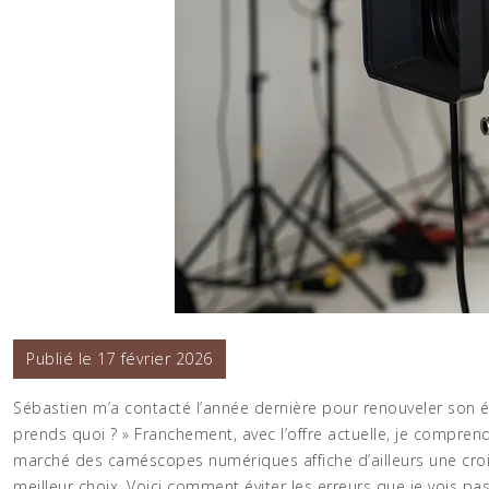
Publié le 17 février 2026
Sébastien m’a contacté l’année dernière pour renouveler son éq
prends quoi ? » Franchement, avec l’offre actuelle, je comprend
marché des caméscopes numériques affiche d’ailleurs une cro
meilleur choix. Voici comment éviter les erreurs que je vois pa